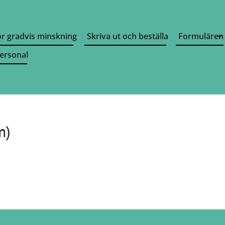
r gradvis minskning
Skriva ut och beställa
Formulären
ersonal
m)