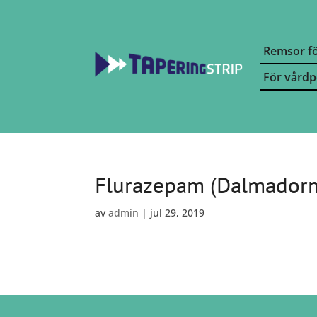
Remsor fö
För vårdp
Flurazepam (Dalmador
av
admin
|
jul 29, 2019